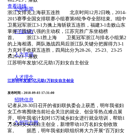
查看详情
公司新闻
浙江女排克上海获五连胜 北京时间12月2日晚，2014-
2015赛季全国女排联赛小组赛第8轮争夺全部结束。I组中
卫冕冠军浙江3-1力擒上海斩获五连胜，福建3-1击败山东
掌握了晋级八强的主动权，江苏完胜广东坐稳榜
行业动态
首。 浙江3-1胜上海 卫冕冠军浙江与排名小组第2
的上海相遇。两队激战四局后浙江队关键分把握得力3-1
力克对手收获五连胜，四局比分为28-26、25-23、23-25
人力资源
和25-23，落败
江苏明年发放5亿元助1万妇女自主创业
人才理念
江苏明年发放5亿元助1万妇女自主创业
发布时间
: 2018-09-03 17:31:00
招聘信息
记者从28-30日召开的省妇联执委会上获悉，明年我省妇
女工作将围绕当前社会关注的就业、创业等热点难点展
开。明年我省计划对15万城乡妇女进行就业培训，帮助1
九州官方网
万名妇女实现自主创业，新增带动10万名妇女创收致
富。 据悉，明年我省妇联组织将大力开展“百万妇女