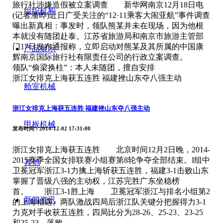
旅行社涉嫌造假被立案调查 新华网南京12月18日电
组织机构
(记者潘晔)近日广受关注的“12·11乘客大闹亚航”事件调查
曝出新真相：事发时，领队熊某并未在现场，因为他根
本就没有随团赴泰。江苏省旅游局和南京市旅游主管部
门17日发布通报称，立即启动对熊某及其所属的中国康
产品展示
辉南京国际旅行社有限责任公司的行政立案调查。
领队“偷梁换柱”：本人未随团，擅自安排
浙江女排克上海获五连胜 福建挫山东夺八强主动
舱室机械
浙江女排克上海获五连胜 福建挫山东夺八强主动
甲板机械
发布时间
: 2014-12-02 17:31:00
浙江女排克上海获五连胜 北京时间12月2日晚，2014-
2015赛季全国女排联赛小组赛第8轮争夺全部结束。I组中
其他
卫冕冠军浙江3-1力擒上海斩获五连胜，福建3-1击败山东
掌握了晋级八强的主动权，江苏完胜广东坐稳榜
首。 浙江3-1胜上海 卫冕冠军浙江与排名小组第2
新闻资讯
的上海相遇。两队激战四局后浙江队关键分把握得力3-1
力克对手收获五连胜，四局比分为28-26、25-23、23-25
和25-23，落败