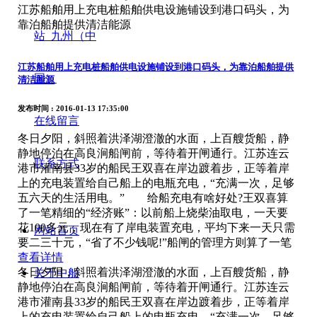
江苏船舶用上充电桩船舶供电设施铺设到港口码头，为
靠泊船舶提供清洁能源
站_九州（中
江苏船舶用上充电桩船舶供电设施铺设到港口码头，为靠泊船舶提供
国）
清洁能源
发布时间
: 2016-01-13 17:35:00
在线留言
冬日夕阳，斜照着洪泽湖澄澈的水面，上百艘货船，静
静地停泊在高良涧船闸前，等待着开闸通行。江苏连云
联系方式
港市灌南县33岁的船民王双喜在岸边踱着步，正等着岸
上的充电装置给自己船上的电瓶充电，“充满一次，足够
五六天的生活用电。” 给船充电有啥好处?王双喜算
了一笔精细的“经济账”：以前船上烧柴油取电，一天要
花100多元，现在有了岸电装置充电，平均下来一天只需
网站首页
要二三十元，“省了不少钱呢!”船闸的管理方则算了一笔
查看详情
冬日夕阳，斜照着洪泽湖澄澈的水面，上百艘货船，静
关于中船
静地停泊在高良涧船闸前，等待着开闸通行。江苏连云
港市灌南县33岁的船民王双喜在岸边踱着步，正等着岸
上的充电装置给自己船上的电瓶充电，“充满一次，足够