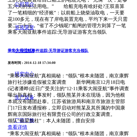
公司简介
五六天的生活用电。” 给船充电有啥好处?王双喜算
了一笔精细的“经济账”：以前船上烧柴油取电，一天要
花100多元，现在有了岸电装置充电，平均下来一天只需
要二三十元，“省了不少钱呢!”船闸的管理方则算了一笔
资质荣誉
乘客大闹亚航事件追踪:无导游证游客充当领队
企业文化
乘客大闹亚航事件追踪:无导游证游客充当领队
发布时间
: 2014-12-18 17:34:00
研究中心
“乘客大闹亚航”真相揭秘：“领队”根本未随团，南京康辉
旅行社涉嫌造假被立案调查 新华网南京12月18日电
(记者潘晔)近日广受关注的“12·11乘客大闹亚航”事件调查
曝出新真相：事发时，领队熊某并未在现场，因为他根
生产设备
本就没有随团赴泰。江苏省旅游局和南京市旅游主管部
门17日发布通报称，立即启动对熊某及其所属的中国康
辉南京国际旅行社有限责任公司的行政立案调查。
厂容厂貌
领队“偷梁换柱”：本人未随团，擅自安排
查看详情
“乘客大闹亚航”真相揭秘：“领队”根本未随团，南京康辉