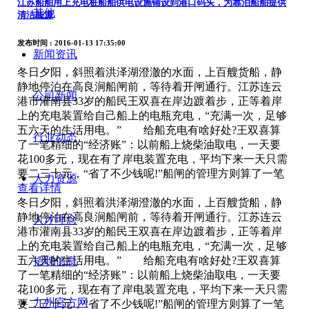
江苏船舶用上充电桩船舶供电设施铺设到港口码头，为靠泊船舶提供
其他
清洁能源
发布时间
: 2016-01-13 17:35:00
新闻资讯
冬日夕阳，斜照着洪泽湖澄澈的水面，上百艘货船，静
静地停泊在高良涧船闸前，等待着开闸通行。江苏连云
公司新闻
港市灌南县33岁的船民王双喜在岸边踱着步，正等着岸
上的充电装置给自己船上的电瓶充电，“充满一次，足够
五六天的生活用电。” 给船充电有啥好处?王双喜算
行业动态
了一笔精细的“经济账”：以前船上烧柴油取电，一天要
花100多元，现在有了岸电装置充电，平均下来一天只需
要二三十元，“省了不少钱呢!”船闸的管理方则算了一笔
人力资源
查看详情
冬日夕阳，斜照着洪泽湖澄澈的水面，上百艘货船，静
静地停泊在高良涧船闸前，等待着开闸通行。江苏连云
人才理念
港市灌南县33岁的船民王双喜在岸边踱着步，正等着岸
上的充电装置给自己船上的电瓶充电，“充满一次，足够
五六天的生活用电。” 给船充电有啥好处?王双喜算
招聘信息
了一笔精细的“经济账”：以前船上烧柴油取电，一天要
花100多元，现在有了岸电装置充电，平均下来一天只需
九州官方网
要二三十元，“省了不少钱呢!”船闸的管理方则算了一笔