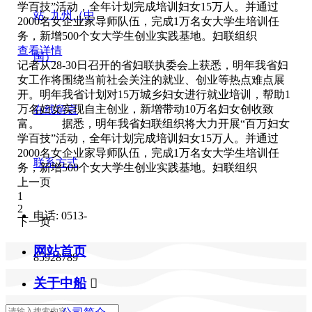
学百技”活动，全年计划完成培训妇女15万人。并通过
站_九州（中
2000名女企业家导师队伍，完成1万名女大学生培训任
务，新增500个女大学生创业实践基地。妇联组织
查看详情
国）
记者从28-30日召开的省妇联执委会上获悉，明年我省妇
女工作将围绕当前社会关注的就业、创业等热点难点展
开。明年我省计划对15万城乡妇女进行就业培训，帮助1
万名妇女实现自主创业，新增带动10万名妇女创收致
在线留言
富。 据悉，明年我省妇联组织将大力开展“百万妇女
学百技”活动，全年计划完成培训妇女15万人。并通过
2000名女企业家导师队伍，完成1万名女大学生培训任
联系方式
务，新增500个女大学生创业实践基地。妇联组织
上一页
1
2
电话: 0513-
下一页
网站首页
85928789
关于中船
