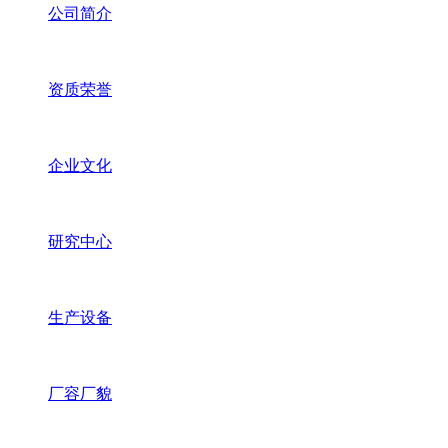
公司简介
资质荣誉
企业文化
研究中心
生产设备
厂容厂貌